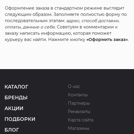
Оформление заказа в стандартном режиме выглядит
следующим образом. Заполняете полностью форму по
последовательным этапам:
адрес
,
способ доставки
,
оплаты
,
данные о себе
. Советуем в комментарии к
заказу написать информацию, которая поможет
курьеру вас найти. Нажмите кнопку
«Оформить заказ»
.
О нас
КАТАЛОГ
Контакты
БРЕНДЫ
Партнеры
АКЦИИ
Реквизиты
ПОДБОРКИ
Карта сайта
Магазины
БЛОГ