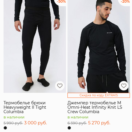
-50%
-20%
Скидка по коду EXTRA15
Термобелье брюки
Джемпер термобелье M
Heavyweight II Tight
Omni-Heat Infinity Knit LS
Columbia
Crew Columbia
в наличии
в наличии
3 000 руб.
5 270 руб.
5 990 руб.
6 590 руб.