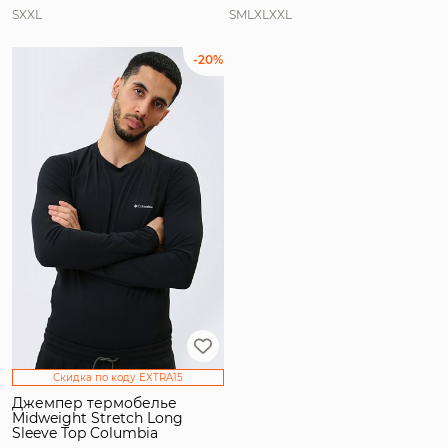
S
XXL
S
M
L
XL
XXL
-20%
Скидка по коду EXTRA15
Джемпер термобелье
Midweight Stretch Long
Sleeve Top Columbia