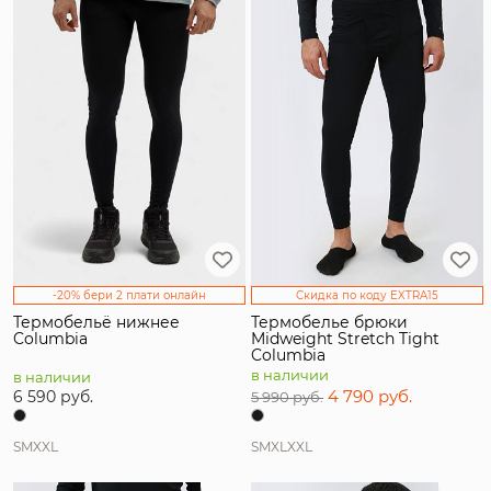
Тип товара
Пол
Цвет
Страна производитель
Бренд
-20% бери 2 плати онлайн
Скидка по коду EXTRA15
Размер
Термобельё нижнее
Термобелье брюки
Columbia
Midweight Stretch Tight
Columbia
в наличии
в наличии
4 790 руб.
6 590 руб.
5 990 руб.
S
M
XXL
S
M
XL
XXL