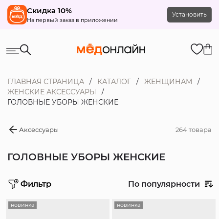
Скидка 10%
Установить
На первый заказ в приложении
ГЛАВНАЯ СТРАНИЦА
КАТАЛОГ
ЖЕНЩИНАМ
ЖЕНСКИЕ АКСЕССУАРЫ
ГОЛОВНЫЕ УБОРЫ ЖЕНСКИЕ
Аксессуары
264 товара
ГОЛОВНЫЕ УБОРЫ ЖЕНСКИЕ
Фильтр
По популярности
Цена
новинка
новинка