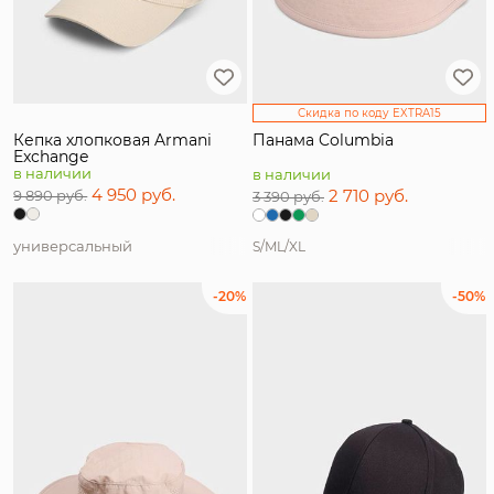
Скидка по коду EXTRA15
Кепка хлопковая Armani
Панама Columbia
Exchange
в наличии
в наличии
4 950 руб.
2 710 руб.
9 890 руб.
3 390 руб.
универсальный
S/M
L/XL
-20%
-50%