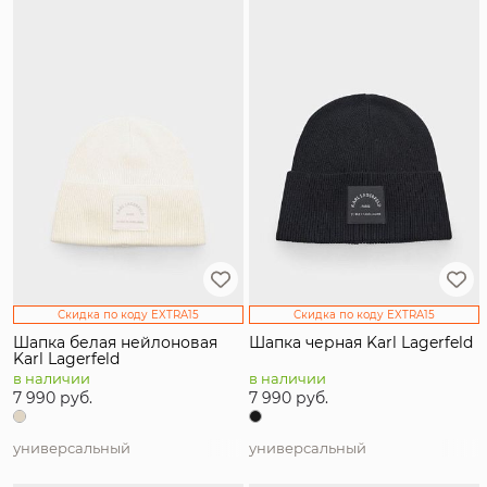
Распродажа
Тип товара
Пол
Материал
Цвет
Страна производитель
Скидка по коду EXTRA15
Скидка по коду EXTRA15
Бренд
Шапка белая нейлоновая
Шапка черная Karl Lagerfeld
Karl Lagerfeld
Размер
в наличии
в наличии
7 990 руб.
7 990 руб.
универсальный
универсальный