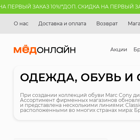
РВЫЙ ЗАКАЗ 10%!*
ДОП. СКИДКА НА ПЕРВЫЙ ЗАКАЗ 1
О нас
Доставка и оплата
Возврат
Маг
Акции
Б
ОДЕЖДА, ОБУВЬ И 
При создании коллекций обуви Marc Cony д
Ассортимент фирменных магазинов обновляет
и представлена несколькими линиями: Classic
расположенными во многих странах мира: Браз