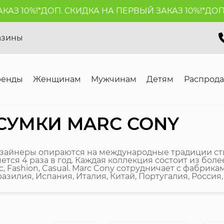
0%!*
ДОП. СКИДКА НА ПЕРВЫЙ ЗАКАЗ 10%!*
ДОП. СКИ
азины
ренды
Женщинам
Мужчинам
Детям
Распрод
СУМКИ MARC CONY
изайнеры опираются на международные традиции сти
ся 4 раза в год. Каждая коллекция состоит из бол
, Fashion, Casual. Marc Cony сотрудничает с фабрика
илия, Испания, Италия, Китай, Португалия, Россия, 