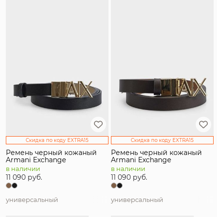
Распродажа
Тип товара
Пол
Материал
Цвет
Страна производитель
Скидка по коду EXTRA15
Скидка по коду EXTRA15
Бренд
Ремень черный кожаный
Ремень черный кожаный
Armani Exchange
Armani Exchange
Размер
в наличии
в наличии
11 090 руб.
11 090 руб.
универсальный
универсальный