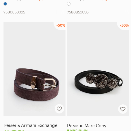
75
80
85
90
95
75
80
85
90
95
-50%
-50%
Ремень Armani Exchange
Ремень Marc Cony
в наличии
в наличии