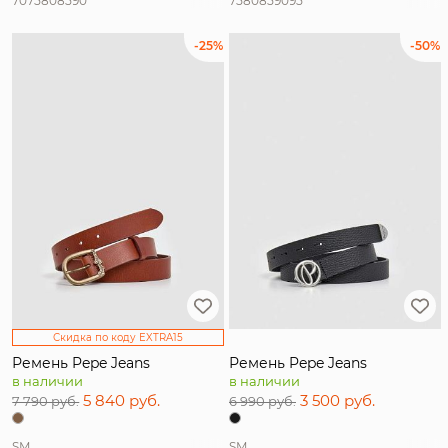
70
75
80
85
90
75
80
85
90
95
-25%
-50%
Скидка по коду EXTRA15
Ремень Pepe Jeans
Ремень Pepe Jeans
в наличии
в наличии
5 840 руб.
3 500 руб.
7 790 руб.
6 990 руб.
S
M
S
M