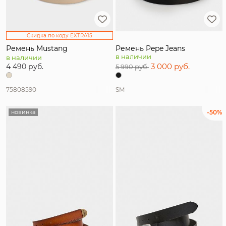
Скидка по коду EXTRA15
Ремень Mustang
Ремень Pepe Jeans
в наличии
в наличии
3 000 руб.
4 490 руб.
5 990 руб.
75
80
85
90
S
M
новинка
-50%