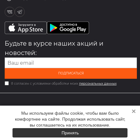
Будьте в курсе наших акций и
новостей:
ПОДПИСАТЬСЯ
Я согласен с условиями обработки моих
персональных данных
✕
2026 © Мультибрендовый магазин одежды и обуви med-
Мы используем файлы cookie, чтобы вам было
online.ru
комфортнее на сайте. Продолжая использовать сайт,
вы соглашаетесь на их использование.
Принять