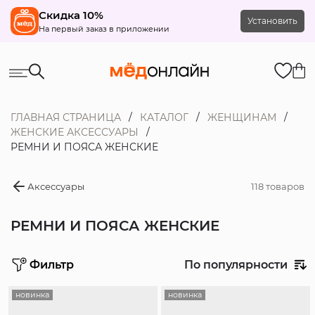
Скидка 10%
Установить
На первый заказ в приложении
ГЛАВНАЯ СТРАНИЦА
КАТАЛОГ
ЖЕНЩИНАМ
ЖЕНСКИЕ АКСЕССУАРЫ
РЕМНИ И ПОЯСА ЖЕНСКИЕ
Аксессуары
118 товаров
РЕМНИ И ПОЯСА ЖЕНСКИЕ
Фильтр
По популярности
Цена
новинка
новинка