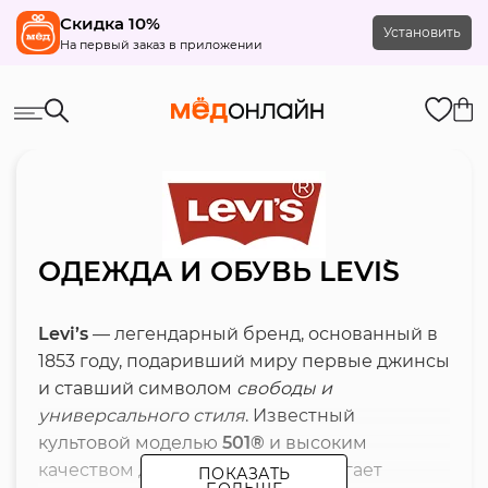
Скидка 10%
Установить
На первый заказ в приложении
ОДЕЖДА И ОБУВЬ LEVI`S
Levi’s
— легендарный бренд, основанный в
1853 году, подаривший миру первые джинсы
и ставший символом
свободы и
универсального стиля
. Известный
культовой моделью
501®
и высоким
качеством денима, бренд предлагает
ПОКАЗАТЬ