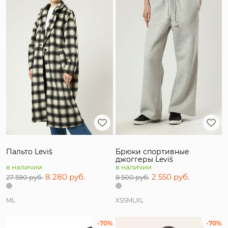
Пальто Levi`s
Брюки спортивные
джоггеры Levi`s
в наличии
в наличии
8 280 руб.
2 550 руб.
27 590 руб.
8 500 руб.
M
L
XS
S
M
L
XL
-70%
-70%