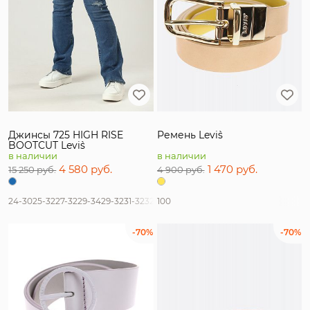
Джинсы 725 HIGH RISE
Ремень Levi`s
BOOTCUT Levi`s
в наличии
в наличии
4 580 руб.
1 470 руб.
15 250 руб.
4 900 руб.
24-30
25-32
27-32
29-34
29-32
31-32
32-32
100
-70%
-70%