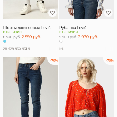
Шорты джинсовые Levi`s
Рубашка Levi`s
в наличии
в наличии
2 550 руб.
2 970 руб.
8 500 руб.
9 900 руб.
28-9
29-9
30-9
31-9
M
L
-70%
-70%