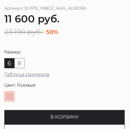
Артикул: 3LYP15_YN8CZ_14AA_AURORA
11 600
руб.
23 190
руб.
- 50%
Размер:
6
8
Таблица размеров
Цвет: Розовый
В КОРЗИНУ