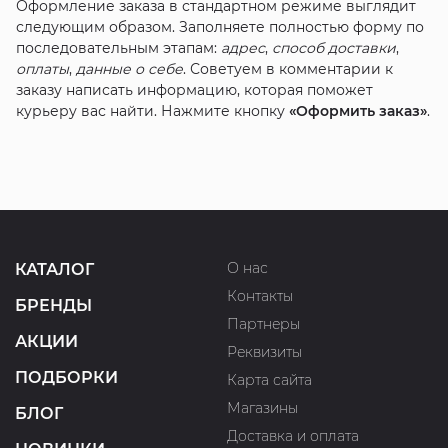
Оформление заказа в стандартном режиме выглядит
следующим образом. Заполняете полностью форму по
последовательным этапам:
адрес
,
способ доставки
,
оплаты
,
данные о себе
. Советуем в комментарии к
заказу написать информацию, которая поможет
курьеру вас найти. Нажмите кнопку
«Оформить заказ»
.
О нас
КАТАЛОГ
Контакты
БРЕНДЫ
Партнеры
АКЦИИ
Реквизиты
ПОДБОРКИ
Карта сайта
Магазины
БЛОГ
Доставка и оплата