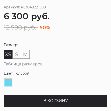
Артикул: PL304822..508
6 300
руб.
12 590
руб.
- 50%
Размер:
XS
S
M
Таблица размеров
Цвет: Голубой
В КОРЗИНУ