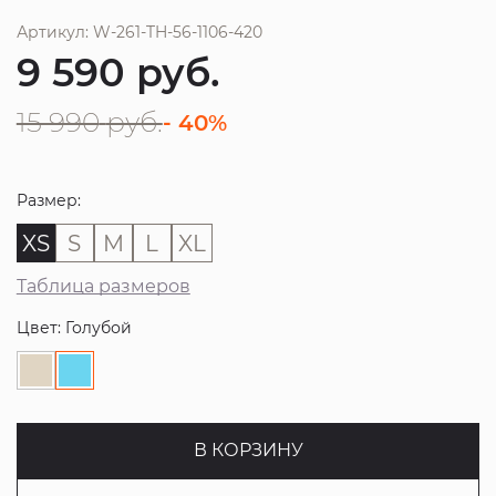
Артикул: W-261-TH-56-1106-420
9 590
руб.
15 990
руб.
- 40%
Размер:
XS
S
M
L
XL
Таблица размеров
Цвет: Голубой
В КОРЗИНУ