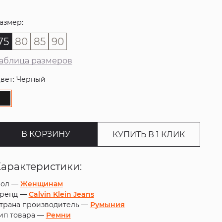
азмер:
75
80
85
90
аблица размеров
вет: Черный
В КОРЗИНУ
КУПИТЬ В 1 КЛИК
Характеристики:
ол —
Женщинам
ренд —
Calvin Klein Jeans
трана производитель —
Румыния
ип товара —
Ремни