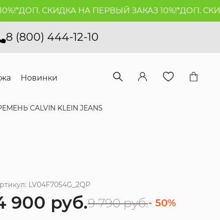
!*
ДОП. СКИДКА НА ПЕРВЫЙ ЗАКАЗ 10%!*
ДОП. СКИДК
8 (800) 444-12-10
ажа
Новинки
РЕМЕНЬ CALVIN KLEIN JEANS
ртикул: LV04F7054G_2QP
4 900
руб.
9 790
руб.
- 50%