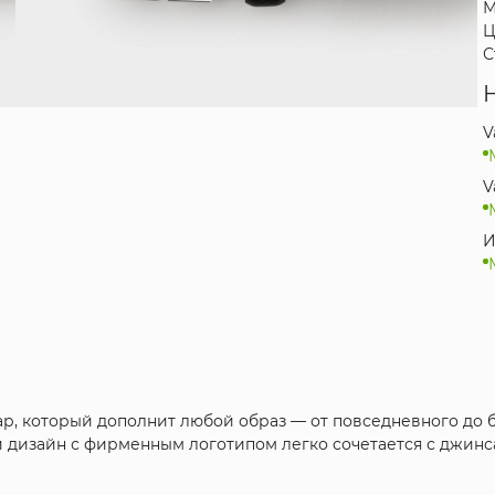
М
Ц
С
V
V
И
уар, который дополнит любой образ — от повседневного до 
й дизайн с фирменным логотипом легко сочетается с джинс