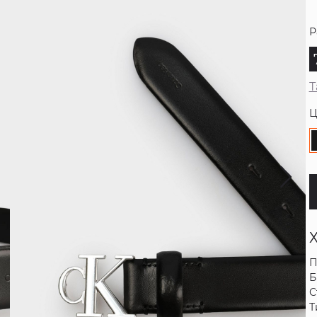
Р
Т
Ц
П
Б
С
Т