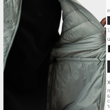
Р
Т
Ц
П
Б
С
Т