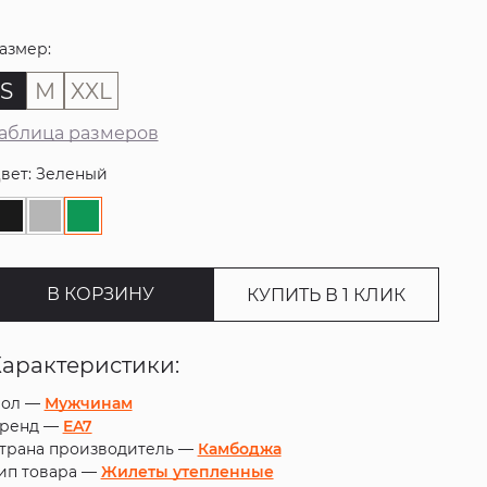
азмер:
S
M
XXL
аблица размеров
вет: Зеленый
В КОРЗИНУ
КУПИТЬ В 1 КЛИК
Характеристики:
ол —
Мужчинам
ренд —
EA7
трана производитель —
Камбоджа
ип товара —
Жилеты утепленные