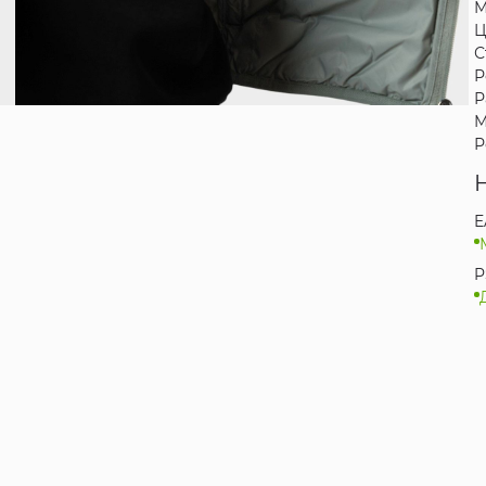
М
Ц
С
Р
Р
М
Р
E
P