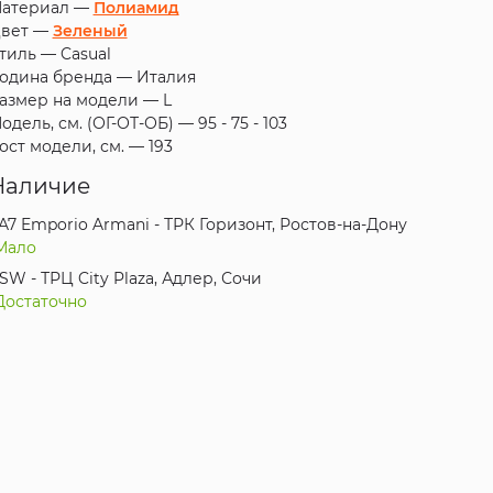
атериал —
Полиамид
вет —
Зеленый
тиль —
Casual
одина бренда —
Италия
азмер на модели —
L
одель, см. (ОГ-ОТ-ОБ) —
95 - 75 - 103
ост модели, см. —
193
Наличие
A7 Emporio Armani - ТРК Горизонт, Ростов-на-Дону
Мало
SW - ТРЦ City Plaza, Адлер, Сочи
Достаточно