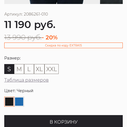
Артикул: 2086261-010
11 190
руб.
13 990
руб.
- 20%
Скидка по коду EXTRA15
Размер:
S
M
L
XL
XXL
Таблица размеров
Цвет: Черный
В КОРЗИНУ