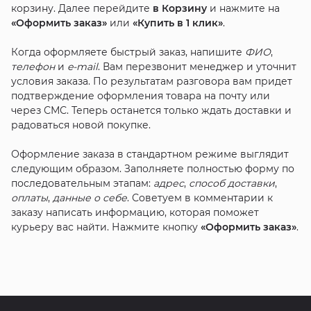
корзину. Далее перейдите
в Корзину
и нажмите на
Достаточно
«Оформить заказ»
или
«Купить в 1 клик»
.
Mustang - ТРЦ Вершина PLAZA, Пятигорск
Достаточно
Когда оформляете быстрый заказ, напишите
ФИО
,
Mustang - ТЦ МЕГА Ростов-на-Дону, Аксай
телефон
и
e-mail
. Вам перезвонит менеджер и уточнит
Достаточно
условия заказа. По результатам разговора вам придет
подтверждение оформления товара на почту или
Mustang Outlet - ТЦ Вавилон, Ростов-на-Дону
через СМС. Теперь останется только ждать доставки и
Мало
радоваться новой покупке.
Mustang - ТЦ Центр Города, Краснодар
Мало
Оформление заказа в стандартном режиме выглядит
следующим образом. Заполняете полностью форму по
последовательным этапам:
адрес
,
способ доставки
,
оплаты
,
данные о себе
. Советуем в комментарии к
заказу написать информацию, которая поможет
курьеру вас найти. Нажмите кнопку
«Оформить заказ»
.