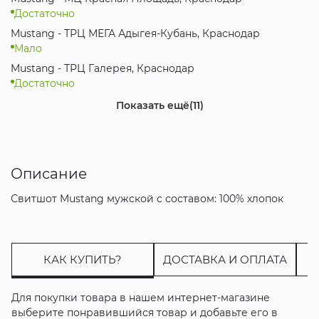
Достаточно
Mustang - ТРЦ МЕГА Адыгея-Кубань, Краснодар
Мало
Mustang - ТРЦ Галерея, Краснодар
Достаточно
Mustang - ТРЦ Oz Mall, Краснодар
Показать ещё
(11)
Достаточно
Mustang - МЦ Красная Площадь, Новороссийск
Мало
Описание
Mustang - ТРК Горизонт, Ростов-на-Дону
Достаточно
Свитшот Mustang мужской с составом: 100% хлопок
Mustang - ТРЦ Золотой Вавилон, Ростов-на-Дону
Достаточно
Mustang - ТРЦ МореМолл, Сочи
Мало
КАК КУПИТЬ?
ДОСТАВКА И ОПЛАТА
Mustang - МЦ Коsмос, Ставрополь
Мало
Для покупки товара в нашем интернет-магазине
выберите понравившийся товар и добавьте его в
Mustang - ТРК Мегамаг, Ростов-на-Дону