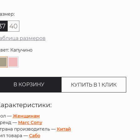
азмер:
37
40
аблица размеров
вет: Капучино
В КОРЗИНУ
КУПИТЬ В 1 КЛИК
Характеристики:
ол —
Женщинам
ренд —
Marc Cony
трана производитель —
Китай
ип товара —
Сабо