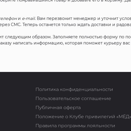
ыберите понравившийся товар и добавьте его в корзину. Д
телефон
и
e-mail
. Вам перезвонит менеджер и уточнит услов
рез СМС. Теперь останется только ждать доставки и радова
ит следующим образом. Заполняете полностью форму по п
 заказу написать информацию, которая поможет курьеру ва
Политика конфиденциальности
Пользовательское соглашение
Публичная оферта
Положение о Клубе привилегий «МЁД
Правила программы лояльности