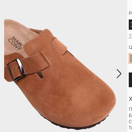
Р
Т
Ц
П
Б
С
Т