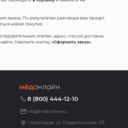
алее перейдите
в Корзину
и нажмите на
ия заказа. По результатам разговора вам придет
ться новой покупке.
оследовательным этапам:
адрес
,
способ доставки
,
с найти. Нажмите кнопку
«Оформить заказ»
.
8 (800) 444-12-10
info@med-online.ru
»
г. Краснодар, ул. Ставропольская, 133