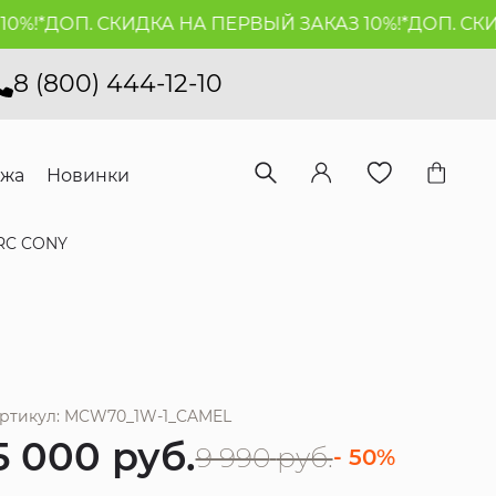
!*
ДОП. СКИДКА НА ПЕРВЫЙ ЗАКАЗ 10%!*
ДОП. СКИДК
8 (800) 444-12-10
ажа
Новинки
RC CONY
ртикул: MCW70_1W-1_CAMEL
5 000
руб.
9 990
руб.
- 50%