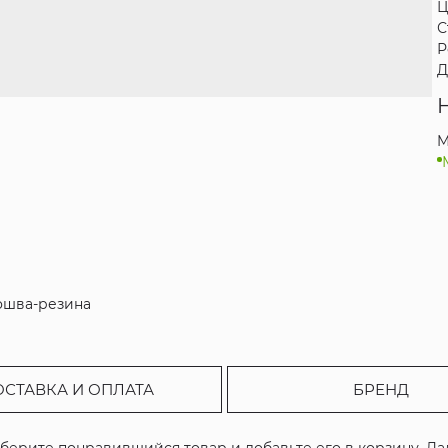
Ц
С
Р
Д
M
дошва-резина
ОСТАВКА И ОПЛАТА
БРЕНД