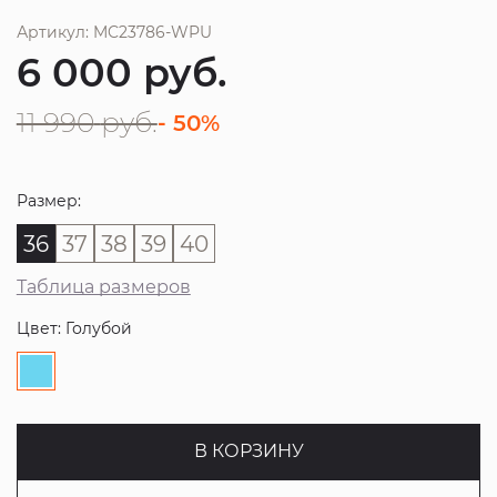
Артикул: MC23786-WPU
6 000
руб.
11 990
руб.
- 50%
Размер:
36
37
38
39
40
Таблица размеров
Цвет: Голубой
В КОРЗИНУ