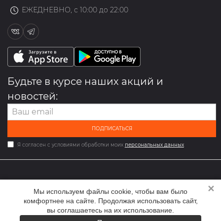
ЕЖЕДНЕВНО, с 10:00 до 22:00
Будьте в курсе наших акций и
новостей:
ПОДПИСАТЬСЯ
Я согласен с условиями обработки моих
персональных данных
✕
2026 © Мультибрендовый магазин одежды и обуви med-
Мы используем файлы cookie, чтобы вам было
online.ru
комфортнее на сайте. Продолжая использовать сайт,
вы соглашаетесь на их использование.