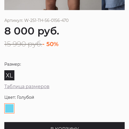
Артикул: W-251-TH-56-0156-470
8 000
руб.
15 990
руб.
- 50%
Размер:
XL
Таблица размеров
Цвет: Голубой