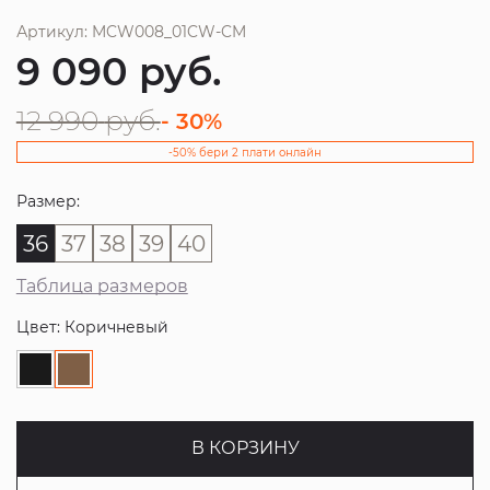
Артикул: MCW008_01CW-CM
9 090
руб.
12 990
руб.
- 30%
-50% бери 2 плати онлайн
Размер:
36
37
38
39
40
Таблица размеров
Цвет: Коричневый
В КОРЗИНУ