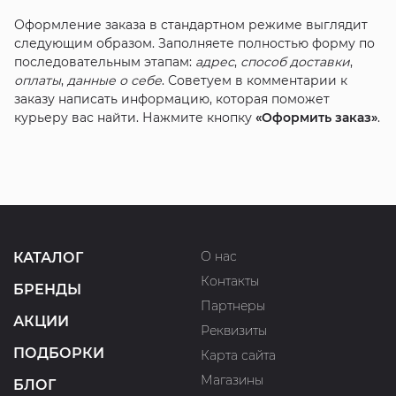
Оформление заказа в стандартном режиме выглядит
следующим образом. Заполняете полностью форму по
последовательным этапам:
адрес
,
способ доставки
,
оплаты
,
данные о себе
. Советуем в комментарии к
заказу написать информацию, которая поможет
курьеру вас найти. Нажмите кнопку
«Оформить заказ»
.
О нас
КАТАЛОГ
Контакты
БРЕНДЫ
Партнеры
АКЦИИ
Реквизиты
ПОДБОРКИ
Карта сайта
Магазины
БЛОГ