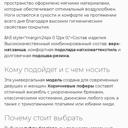
пространство оформлено мягкими материалами,
которые обеспечивают оптимальный воздухообмен.
Ноги остаются в сухости и комфорте на протяжении
всего дня благодаря высоким гигиеническим
свойствам покрытия.
&h3 style="margin:24px 0 12px 0;">Состав изделия
Высококачественный комбинированный состав:
верх-
нат.замша
, комфортная
подклада-нат.кожа+текстиль
и
долговечная
подошва-резина
.
Кому подойдет и с чем носить
Эта универсальная
модель
создана для современных
девушек и женщин.
Коричневые
лоферы
составят
отличный ансамбль с укороченными брюками,
классическими костюмами, джинсами любого кроя, а
также с трикотажными платьями или юбками миди.
Почему стоит выбрать