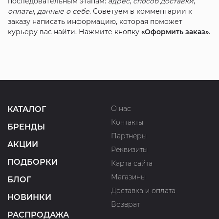
последовательным этапам:
адрес
,
способ доставки
,
оплаты
,
данные о себе
. Советуем в комментарии к
заказу написать информацию, которая поможет
курьеру вас найти. Нажмите кнопку
«Оформить заказ»
.
О нас
КАТАЛОГ
Контакты
БРЕНДЫ
Партнеры
АКЦИИ
Реквизиты
ПОДБОРКИ
Карта сайта
Магазины
БЛОГ
Доставка и оплата
НОВИНКИ
Возврат
РАСПРОДАЖА