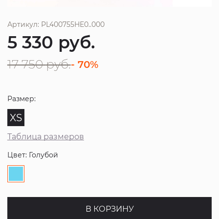
Артикул: PL400755HE0..000
5 330
руб.
17 750
руб.
- 70%
Размер:
XS
Таблица размеров
Цвет: Голубой
В КОРЗИНУ