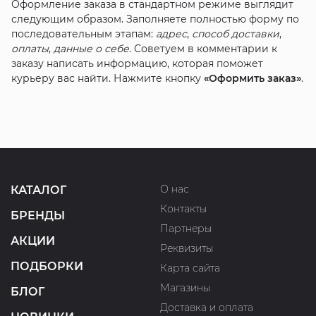
Оформление заказа в стандартном режиме выглядит
следующим образом. Заполняете полностью форму по
последовательным этапам:
адрес
,
способ доставки
,
оплаты
,
данные о себе
. Советуем в комментарии к
заказу написать информацию, которая поможет
курьеру вас найти. Нажмите кнопку
«Оформить заказ»
.
О нас
КАТАЛОГ
Контакты
БРЕНДЫ
Партнеры
АКЦИИ
Реквизиты
ПОДБОРКИ
Карта сайта
Магазины
БЛОГ
Доставка и оплата