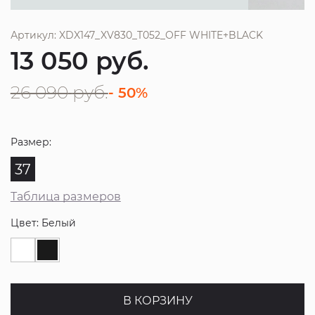
Артикул: XDX147_XV830_T052_OFF WHITE+BLACK
13 050
руб.
26 090
руб.
- 50%
Размер:
37
Таблица размеров
Цвет: Белый
В КОРЗИНУ