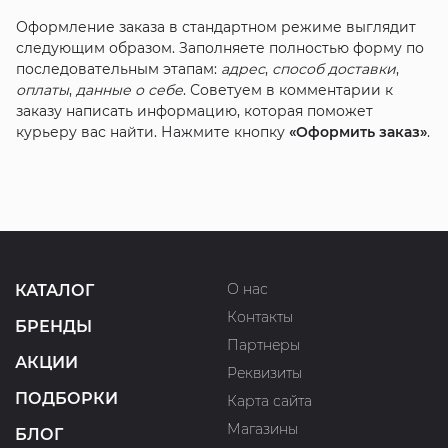
Оформление заказа в стандартном режиме выглядит
следующим образом. Заполняете полностью форму по
последовательным этапам:
адрес
,
способ доставки
,
оплаты
,
данные о себе
. Советуем в комментарии к
заказу написать информацию, которая поможет
курьеру вас найти. Нажмите кнопку
«Оформить заказ»
.
О нас
КАТАЛОГ
Контакты
БРЕНДЫ
Партнеры
АКЦИИ
Реквизиты
ПОДБОРКИ
Карта сайта
Магазины
БЛОГ