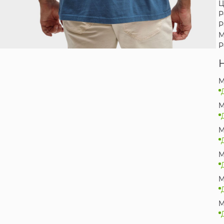
Ц
Р
Р
М
Р
M
M
M
M
M
M