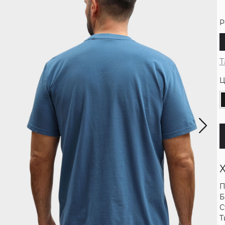
Р
Т
Ц
П
Б
С
Т