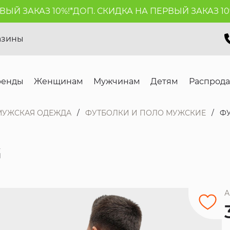
 ЗАКАЗ 10%!*
ДОП. СКИДКА НА ПЕРВЫЙ ЗАКАЗ 10%!*
азины
ренды
Женщинам
Мужчинам
Детям
Распрод
МУЖСКАЯ ОДЕЖДА
ФУТБОЛКИ И ПОЛО МУЖСКИЕ
Ф
G
А