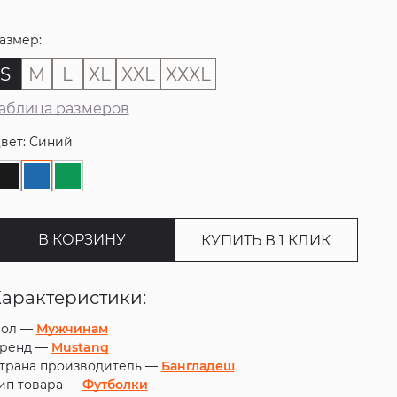
азмер:
S
M
L
XL
XXL
XXXL
аблица размеров
вет: Синий
В КОРЗИНУ
КУПИТЬ В 1 КЛИК
Характеристики:
ол —
Мужчинам
ренд —
Mustang
трана производитель —
Бангладеш
ип товара —
Футболки