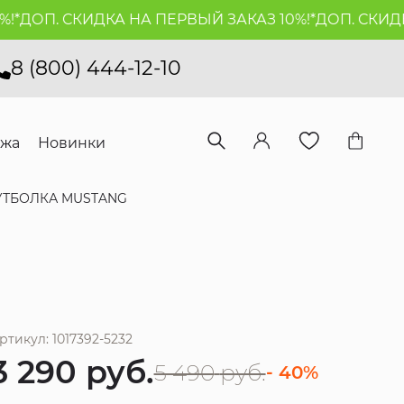
ДОП. СКИДКА НА ПЕРВЫЙ ЗАКАЗ 10%!*
ДОП. СКИДКА Н
8 (800) 444-12-10
ажа
Новинки
УТБОЛКА MUSTANG
ртикул: 1017392-5232
3 290
руб.
5 490
руб.
- 40%