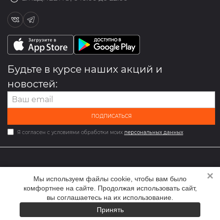
Будьте в курсе наших акций и
новостей:
ПОДПИСАТЬСЯ
Я согласен с условиями обработки моих
персональных данных
✕
2026 © Мультибрендовый магазин одежды и обуви med-
Мы используем файлы cookie, чтобы вам было
online.ru
комфортнее на сайте. Продолжая использовать сайт,
вы соглашаетесь на их использование.
Принять