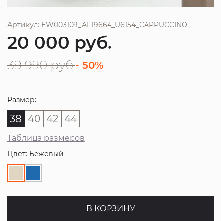
Артикул: EW003109_AF19664_U6154_CAPPUCCINO
20 000
руб.
39 990
руб.
- 50%
Размер:
38
40
42
44
Таблица размеров
Цвет: Бежевый
В КОРЗИНУ