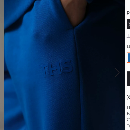
Р
Т
Ц
П
Б
С
Т