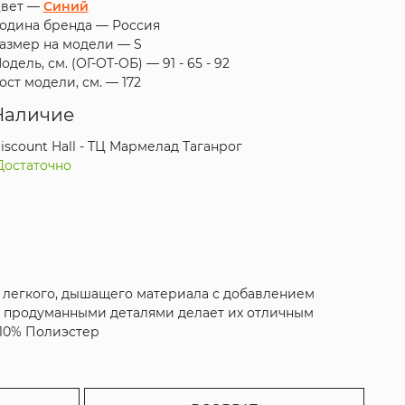
вет —
Синий
одина бренда —
Россия
азмер на модели —
S
одель, см. (ОГ-ОТ-ОБ) —
91 - 65 - 92
ост модели, см. —
172
Наличие
iscount Hall - ТЦ Мармелад Таганрог
Достаточно
з легкого, дышащего материала с добавлением
с продуманными деталями делает их отличным
к,10% Полиэстер