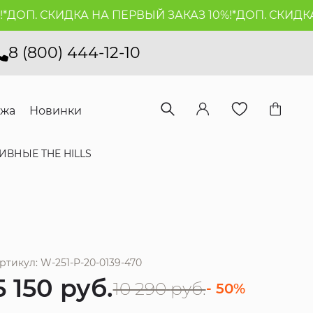
ОП. СКИДКА НА ПЕРВЫЙ ЗАКАЗ 10%!*
ДОП. СКИДКА Н
8 (800) 444-12-10
ажа
Новинки
ВНЫЕ THE HILLS
ртикул: W-251-P-20-0139-470
5 150
руб.
10 290
руб.
- 50%