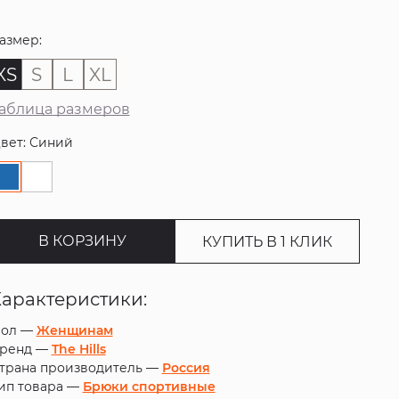
азмер:
XS
S
L
XL
аблица размеров
вет: Синий
В КОРЗИНУ
КУПИТЬ В 1 КЛИК
Характеристики:
ол —
Женщинам
ренд —
The Hills
трана производитель —
Россия
ип товара —
Брюки спортивные