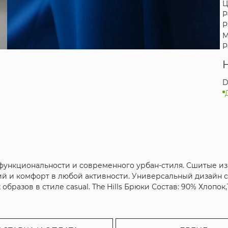
Ц
Р
Р
М
Р
D
 функциональности и современного урбан-стиля. Сшитые и
ий и комфорт в любой активности. Универсальный дизайн 
образов в стиле casual. The Hills Брюки Состав: 90% Хлопо