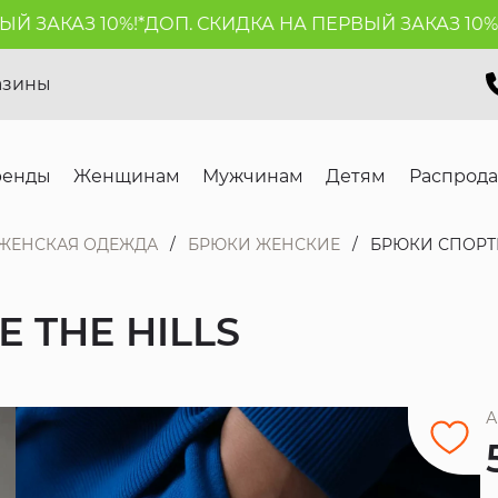
ЗАКАЗ 10%!*
ДОП. СКИДКА НА ПЕРВЫЙ ЗАКАЗ 10%!*
Д
азины
ренды
Женщинам
Мужчинам
Детям
Распрод
ЖЕНСКАЯ ОДЕЖДА
БРЮКИ ЖЕНСКИЕ
БРЮКИ СПОРТИ
 THE HILLS
А