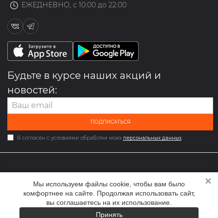
ЕЖЕДНЕВНО, с 10:00 до 22:00
Будьте в курсе наших акций и
новостей:
ПОДПИСАТЬСЯ
Я согласен с условиями обработки моих
персональных данных
✕
2026 © Мультибрендовый магазин одежды и обуви med-
Мы используем файлы cookie, чтобы вам было
online.ru
комфортнее на сайте. Продолжая использовать сайт,
вы соглашаетесь на их использование.
Принять