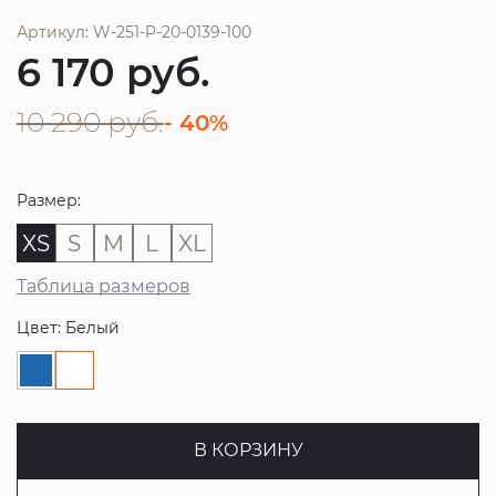
Артикул: W-251-P-20-0139-100
6 170
руб.
10 290
руб.
- 40%
Размер:
XS
S
M
L
XL
Таблица размеров
Цвет: Белый
В КОРЗИНУ