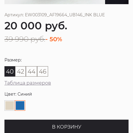
Артикул: EW003109_AF19664_UB146_INK BLUE
20 000
руб.
39 990
руб.
- 50%
Размер:
40
42
44
46
Таблица размеров
Цвет: Синий
В КОРЗИНУ