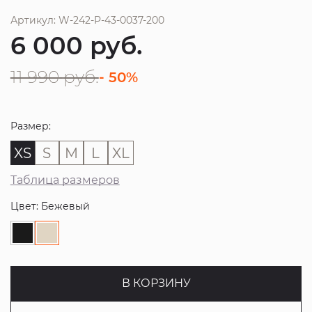
Артикул: W-242-P-43-0037-200
6 000
руб.
11 990
руб.
- 50%
Размер:
XS
S
M
L
XL
Таблица размеров
Цвет: Бежевый
В КОРЗИНУ