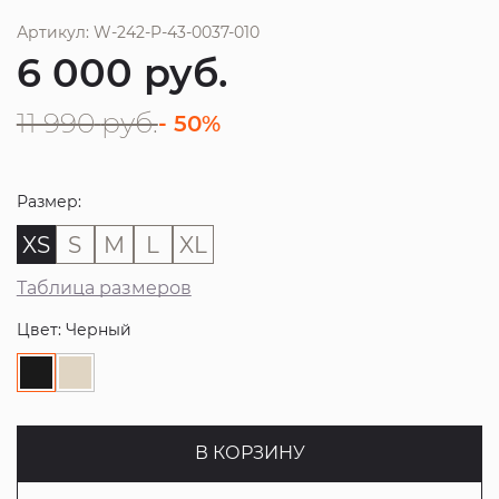
Артикул: W-242-P-43-0037-010
6 000
руб.
11 990
руб.
- 50%
Размер:
XS
S
M
L
XL
Таблица размеров
Цвет: Черный
В КОРЗИНУ