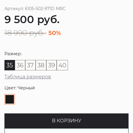
Артикул: 6105-502-971D MRC
9 500
руб.
18 990
руб.
- 50%
Размер:
35
36
37
38
39
40
Таблица размеров
Цвет: Черный
В КОРЗИНУ