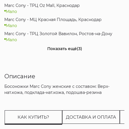
Marc Cony - ТРЦ Oz Mall, Краснодар
Мало
Marc Cony - МЦ Красная Площадь, Краснодар
Мало
Marc Cony - ТРЦ Золотой Вавилон, Ростов-на-Дону
Мало
Marc Cony - ТРЦ МореМолл, Сочи
Показать ещё
(3)
Мало
Marc Cony - МЦ Коsмос, Ставрополь
Мало
Описание
Marc Cony - ТРЦ Вершина PLAZA, Пятигорск
Мало
Босоножки Marc Cony женские с составом: Верх-
нат.кожа, подклада-нат.кожа, подошва-резина
КАК КУПИТЬ?
ДОСТАВКА И ОПЛАТА