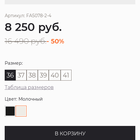
Артикул: FA5078-2-4
8 250
руб.
16 490
руб.
- 50%
Размер:
36
37
38
39
40
41
Таблица размеров
Цвет: Молочный
В КОРЗИНУ