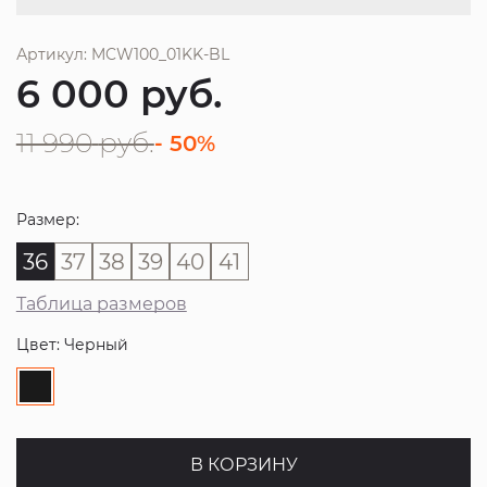
Артикул: MCW100_01KK-BL
6 000
руб.
11 990
руб.
- 50%
Размер:
36
37
38
39
40
41
Таблица размеров
Цвет: Черный
В КОРЗИНУ