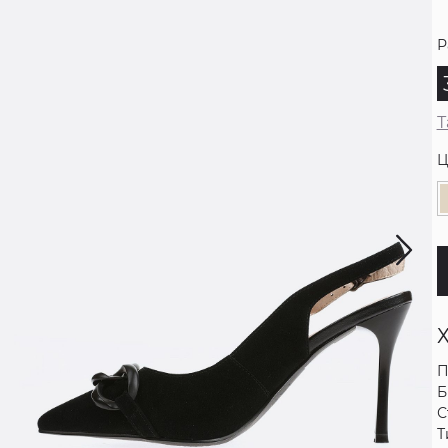
Р
Т
Ц
П
Б
С
Т