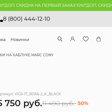
ДОП. СКИДКА НА ПЕРВЫЙ ЗАКАЗ 10%!*
ДОП. СКИДКА 
8 (800) 444-12-10
ажа
Новинки
И НА КАБЛУКЕ MARC CONY
ртикул: VIC6-17_361A6-2_K_BLACK
5 750
руб.
11 490
руб.
- 50%