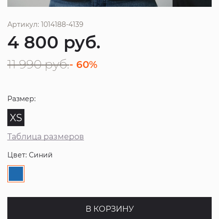
Артикул: 1014188-4139
4 800
руб.
11 990
руб.
- 60%
Размер:
XS
Таблица размеров
Цвет: Синий
В КОРЗИНУ