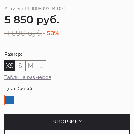
Артикул: PL90118997FB..000
5 850
руб.
11 690
руб.
- 50%
Размер:
XS
S
M
L
Таблица размеров
Цвет: Синий
В КОРЗИНУ