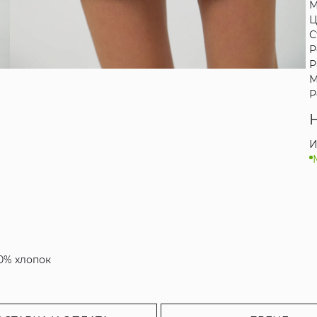
М
Ц
С
Р
Р
М
Р
И
00% хлопок