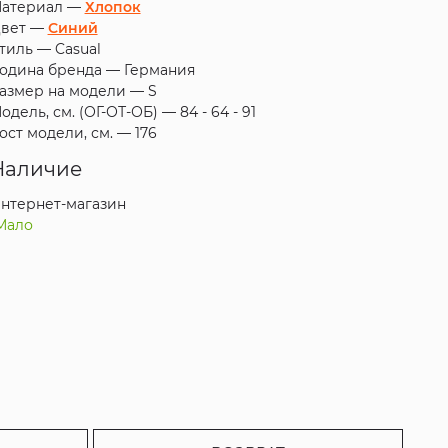
атериал —
Хлопок
вет —
Синий
тиль —
Casual
одина бренда —
Германия
азмер на модели —
S
одель, см. (ОГ-ОТ-ОБ) —
84 - 64 - 91
ост модели, см. —
176
Наличие
нтернет-магазин
Мало