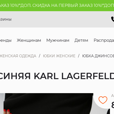
 10%!*
ДОП. СКИДКА НА ПЕРВЫЙ ЗАКАЗ 10%!*
ДОП. С
азины
ренды
Женщинам
Мужчинам
Детям
Распрод
ЖЕНСКАЯ ОДЕЖДА
ЮБКИ ЖЕНСКИЕ
ЮБКА ДЖИНСОВ
ИНЯЯ KARL LAGERFEL
А