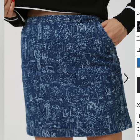
Р
Т
Ц
П
Б
С
Т