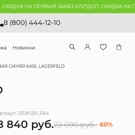
КИДКА НА ПЕРВЫЙ ЗАКАЗ 10%!*
ДОП. СКИДКА НА ПЕР
8 (800) 444-12-10
ажа
Новинки
АЯ СИНЯЯ KARL LAGERFELD
D
ртикул: 235W1201_D64
8 840
руб.
22 090
руб.
- 60%