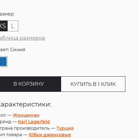
азмер:
XS
L
аблица размеров
вет: Синий
В КОРЗИНУ
КУПИТЬ В 1 КЛИК
Характеристики:
ол —
Женщинам
ренд —
Karl Lagerfeld
трана производитель —
Турция
ип товара —
Юбки джинсовые