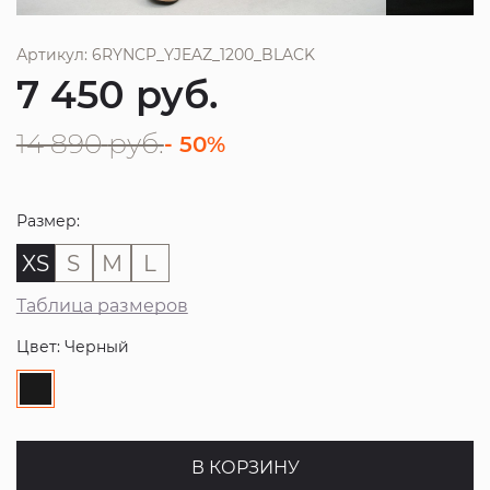
Артикул: 6RYNCP_YJEAZ_1200_BLACK
7 450
руб.
14 890
руб.
- 50%
Размер:
XS
S
M
L
Таблица размеров
Цвет: Черный
В КОРЗИНУ