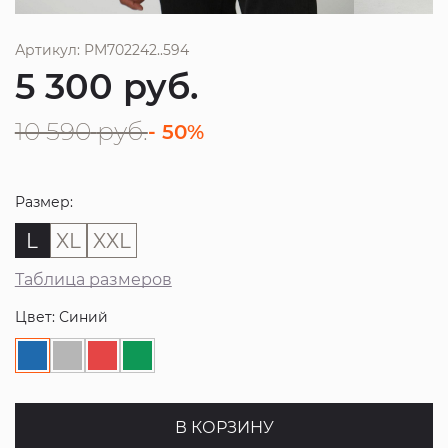
Артикул: PM702242..594
5 300
руб.
10 590
руб.
- 50%
Размер:
L
XL
XXL
Таблица размеров
Цвет: Синий
В КОРЗИНУ