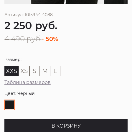
Артикул: 1015944-4088
2 250
руб.
4 490
руб.
- 50%
Размер:
XXS
XS
S
M
L
Таблица размеров
Цвет: Черный
В КОРЗИНУ