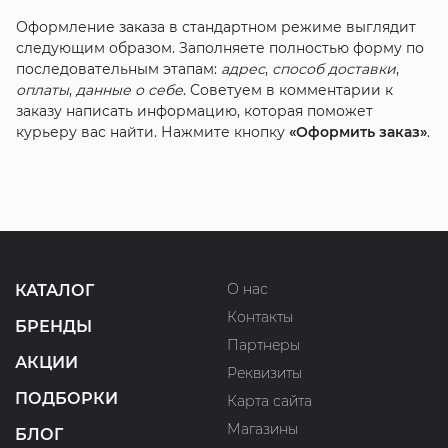
Оформление заказа в стандартном режиме выглядит
следующим образом. Заполняете полностью форму по
последовательным этапам:
адрес
,
способ доставки
,
оплаты
,
данные о себе
. Советуем в комментарии к
заказу написать информацию, которая поможет
курьеру вас найти. Нажмите кнопку
«Оформить заказ»
.
О нас
КАТАЛОГ
Контакты
БРЕНДЫ
Партнеры
АКЦИИ
Реквизиты
ПОДБОРКИ
Карта сайта
Магазины
БЛОГ