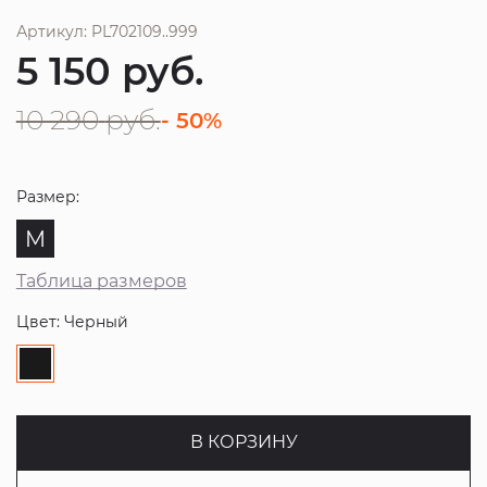
Артикул: PL702109..999
5 150
руб.
10 290
руб.
- 50%
Размер:
M
Таблица размеров
Цвет: Черный
В КОРЗИНУ