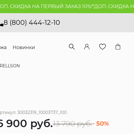
. СКИДКА НА ПЕРВЫЙ ЗАКАЗ 10%!*
ДОП. СКИДКА НА 
8 (800) 444-12-10
ажа
Новинки
RELLSON
ртикул: 30032319_10003737_100
6 900
руб.
13 790
руб.
- 50%