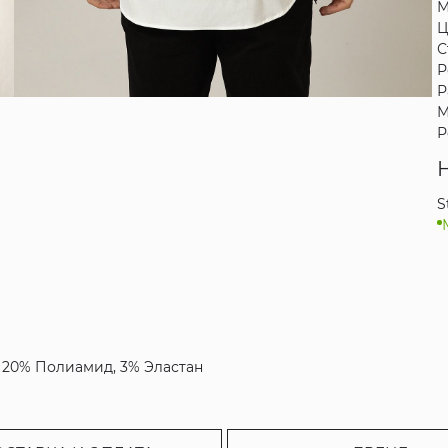
М
Ц
С
Р
Р
М
Р
S
к, 20% Полиамид, 3% Эластан