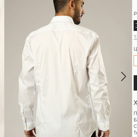
Р
Т
Ц
П
Б
С
Т