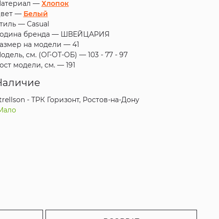
атериал —
Хлопок
вет —
Белый
тиль —
Casual
одина бренда —
ШВЕЙЦАРИЯ
азмер на модели —
41
одель, см. (ОГ-ОТ-ОБ) —
103 - 77 - 97
ост модели, см. —
191
Наличие
trellson - ТРК Горизонт, Ростов-на-Дону
Мало