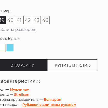
азмер:
39
40
41
42
43
46
аблица размеров
вет: Белый
В КОРЗИНУ
КУПИТЬ В 1 КЛИК
Характеристики:
ол —
Мужчинам
ренд —
Strellson
трана производитель —
Болгария
ип товара —
Рубашки с длинным рукавом