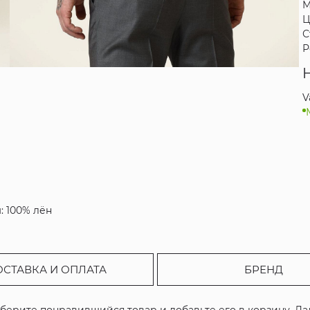
М
Ц
С
Р
V
: 100% лён
ОСТАВКА И ОПЛАТА
БРЕНД