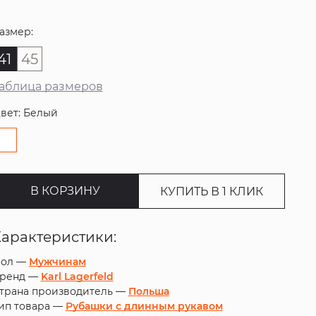
азмер:
41
45
аблица размеров
вет: Белый
В КОРЗИНУ
КУПИТЬ В 1 КЛИК
Характеристики:
ол —
Мужчинам
ренд —
Karl Lagerfeld
трана производитель —
Польша
ип товара —
Рубашки с длинным рукавом