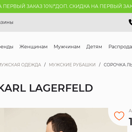
ЕРВЫЙ ЗАКАЗ 10%!*
ДОП. СКИДКА НА ПЕРВЫЙ ЗАКАЗ 
азины
ренды
Женщинам
Мужчинам
Детям
Распрод
МУЖСКАЯ ОДЕЖДА
МУЖСКИЕ РУБАШКИ
СОРОЧКА ЛЬ
KARL LAGERFELD
А