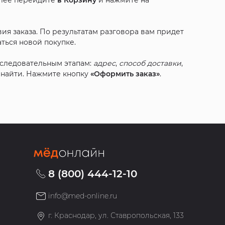
алее перейдите
в Корзину
и нажмите на
ия заказа. По результатам разговора вам придет
ться новой покупке.
оследовательным этапам:
адрес
,
способ доставки
,
с найти. Нажмите кнопку
«Оформить заказ»
.
8 (800) 444-12-10
info@med-online.ru
»
г. Краснодар, ул. Ставропольская, 133