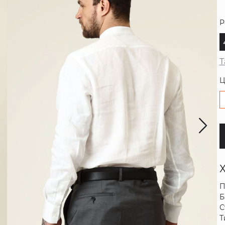
Р
Т
Ц
П
Б
С
Т