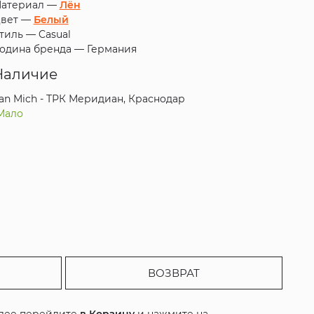
атериал —
Лён
вет —
Белый
тиль —
Casual
одина бренда —
Германия
Наличие
an Mich - ТРК Меридиан, Краснодар
Мало
ВОЗВРАТ