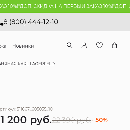
10%!*
ДОП. СКИДКА НА ПЕРВЫЙ ЗАКАЗ 10%!*
ДОП. СК
8 (800) 444-12-10
ажа
Новинки
НЯНАЯ KARL LAGERFELD
ртикул: 511667_605035_10
11 200
руб.
22 390
руб.
- 50%