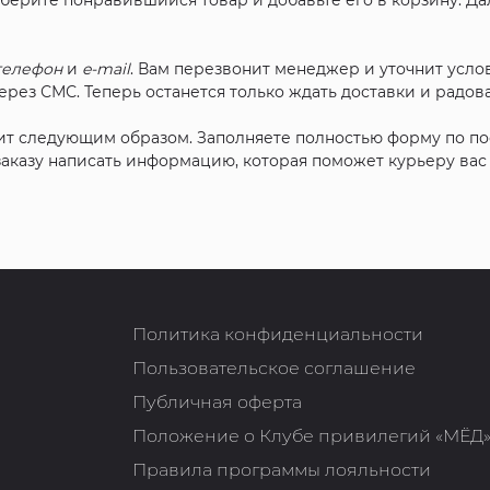
ыберите понравившийся товар и добавьте его в корзину. Д
телефон
и
e-mail
. Вам перезвонит менеджер и уточнит услов
рез СМС. Теперь останется только ждать доставки и радова
ит следующим образом. Заполняете полностью форму по п
 заказу написать информацию, которая поможет курьеру ва
Политика конфиденциальности
Пользовательское соглашение
Публичная оферта
Положение о Клубе привилегий «МЁД
Правила программы лояльности