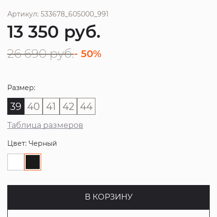
Артикул: 533678_605000_991
13 350
руб.
26 690
руб.
- 50%
Размер:
39
40
41
42
44
Таблица размеров
Цвет: Черный
В КОРЗИНУ