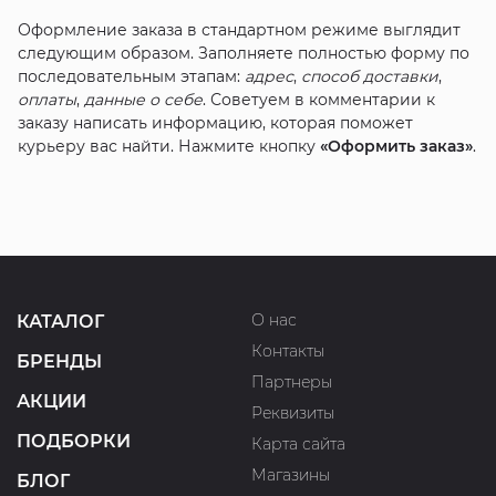
Оформление заказа в стандартном режиме выглядит
следующим образом. Заполняете полностью форму по
последовательным этапам:
адрес
,
способ доставки
,
оплаты
,
данные о себе
. Советуем в комментарии к
заказу написать информацию, которая поможет
курьеру вас найти. Нажмите кнопку
«Оформить заказ»
.
О нас
КАТАЛОГ
Контакты
БРЕНДЫ
Партнеры
АКЦИИ
Реквизиты
ПОДБОРКИ
Карта сайта
Магазины
БЛОГ