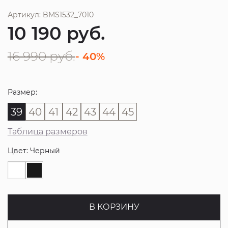
Артикул: BMS1532_7010
10 190
руб.
16 990
руб.
- 40%
Размер:
39
40
41
42
43
44
45
Таблица размеров
Цвет: Черный
В КОРЗИНУ