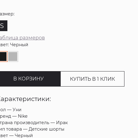
азмер:
S
аблица размеров
вет: Черный
В КОРЗИНУ
КУПИТЬ В 1 КЛИК
Характеристики:
ол —
Уни
ренд —
Nike
трана производитель —
Ирак
ип товара —
Детские шорты
вет —
Черный