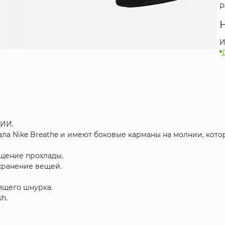
Р
И
ИИ.
ла Nike Breathe и имеют боковые карманы на молнии, кото
ущение прохлады.
хранение вещей.
ящего шнурка.
h.