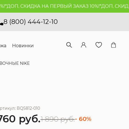
*
ДОП. СКИДКА НА ПЕРВЫЙ ЗАКАЗ 10%!*
ДОП. СКИДКА
8 (800) 444-12-10
ажа
Новинки
ВОЧНЫЕ NIKE
ртикул: BQ5812-010
760
руб.
1 890
руб.
- 60%