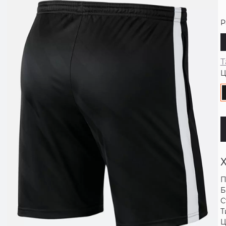
Р
Т
Ц
П
Б
С
Т
Ц