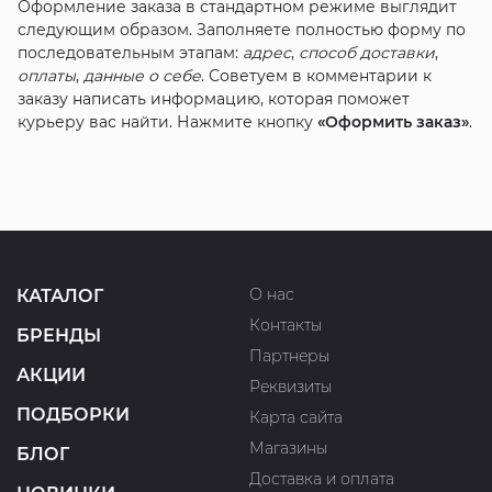
Оформление заказа в стандартном режиме выглядит
следующим образом. Заполняете полностью форму по
последовательным этапам:
адрес
,
способ доставки
,
оплаты
,
данные о себе
. Советуем в комментарии к
заказу написать информацию, которая поможет
курьеру вас найти. Нажмите кнопку
«Оформить заказ»
.
О нас
КАТАЛОГ
Контакты
БРЕНДЫ
Партнеры
АКЦИИ
Реквизиты
ПОДБОРКИ
Карта сайта
Магазины
БЛОГ
Доставка и оплата