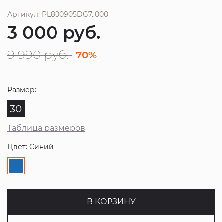
Артикул: PL800905DG7..000
3 000
руб.
9 990
руб.
- 70%
Размер:
30
Таблица размеров
Цвет: Синий
В КОРЗИНУ