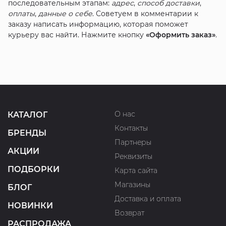
последовательным этапам:
адрес
,
способ доставки
,
оплаты
,
данные о себе
. Советуем в комментарии к
заказу написать информацию, которая поможет
курьеру вас найти. Нажмите кнопку
«Оформить заказ»
.
О нас
КАТАЛОГ
Контакты
БРЕНДЫ
Партнеры
АКЦИИ
Реквизиты
ПОДБОРКИ
Карта сайта
Магазины
БЛОГ
Доставка и оплата
НОВИНКИ
Возврат
РАСПРОДАЖА