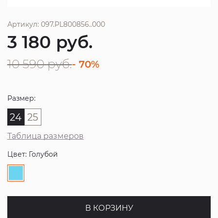
Артикул: 097.PL800856..000
3 180
руб.
10 590
руб.
- 70%
Размер:
24
25
Таблица размеров
Цвет: Голубой
В КОРЗИНУ