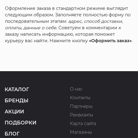
Оформление заказа в стандартном режиме выглядит
следующим образом. Заполняете полностью форму по
последовательным этапам:
адрес
,
способ доставки
,
оплаты
,
данные о себе
. Советуем в комментарии к
заказу написать информацию, которая поможет
курьеру вас найти. Нажмите кнопку
«Оформить заказ»
.
О нас
КАТАЛОГ
Контакты
БРЕНДЫ
Партнеры
АКЦИИ
Реквизиты
ПОДБОРКИ
Карта сайта
Магазины
БЛОГ