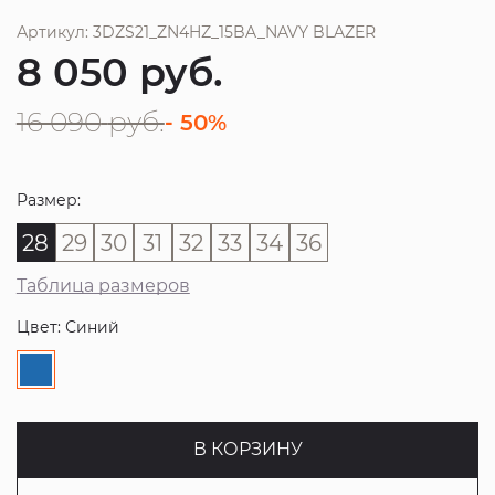
Артикул: 3DZS21_ZN4HZ_15BA_NAVY BLAZER
8 050
руб.
16 090
руб.
- 50%
Размер:
28
29
30
31
32
33
34
36
Таблица размеров
Цвет: Синий
В КОРЗИНУ